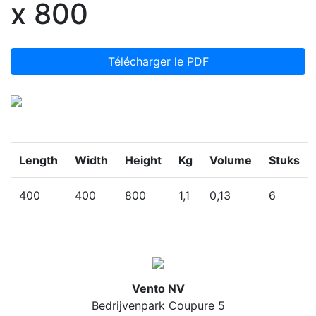
x 800
Télécharger le PDF
Length
Width
Height
Kg
Volume
Stuks
400
400
800
1,1
0,13
6
Vento NV
Bedrijvenpark Coupure 5